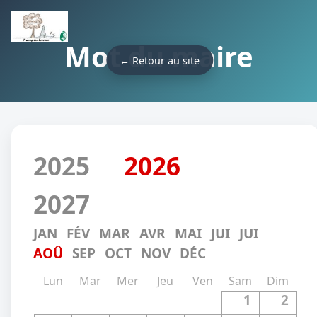
Mot du maire
← Retour au site
2025
2026
2027
JAN
FÉV
MAR
AVR
MAI
JUI
JUI
AOÛ
SEP
OCT
NOV
DÉC
Lun
Mar
Mer
Jeu
Ven
Sam
Dim
1
2